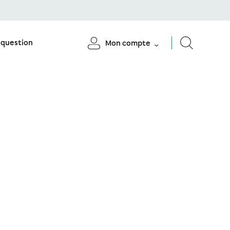
 question
Mon compte