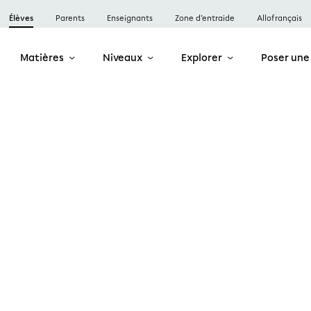
Élèves
Parents
Enseignants
Zone d’entraide
Allofrançais
Matières
Niveaux
Explorer
Poser une