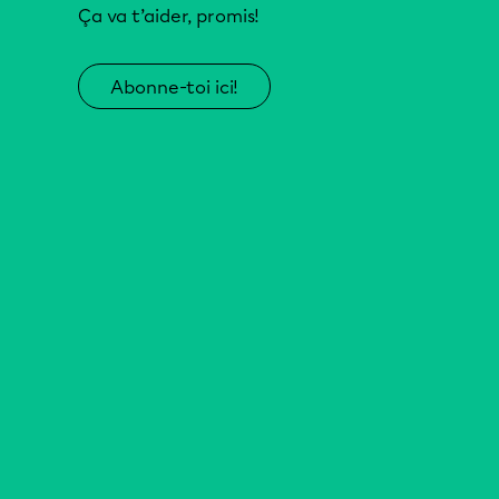
Ça va t’aider, promis!
Abonne-toi ici!