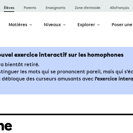
Élèves
Parents
Enseignants
Zone d’entraide
Allofrançais
Matières
Niveaux
Explorer
Poser une
ouvel exercice interactif sur les homophones
 bientôt retiré.
stinguer les mots qui se prononcent pareil, mais qui s’é
t débloque des curseurs amusants avec
l’exercice intera
ne