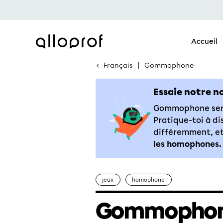
Accueil
Français
Gommophone
Essaie notre n
Gommophone sera
Pratique-toi à di
différemment, e
les homophones.
jeux
homophone
Gommopho