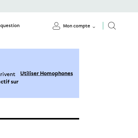
 question
Mon compte
Utiliser Homophones
crivent
ctif sur