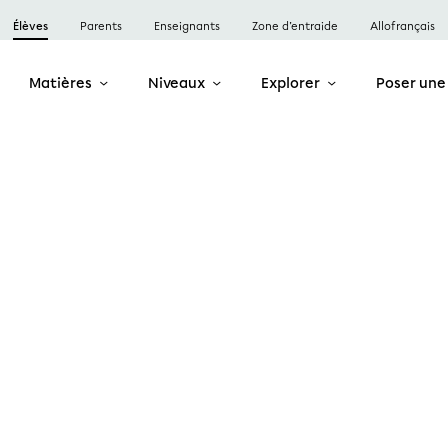
Élèves
Parents
Enseignants
Zone d’entraide
Allofrançais
Matières
Niveaux
Explorer
Poser une