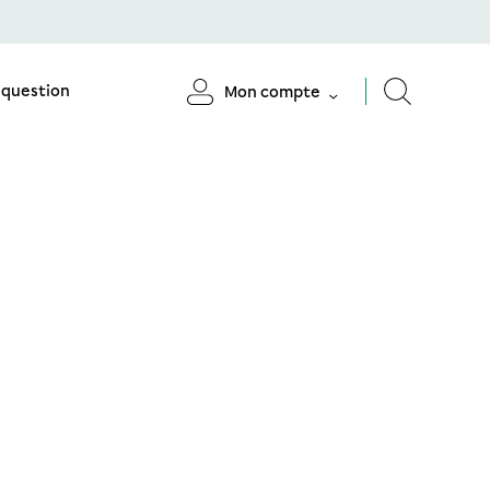
 question
Mon compte