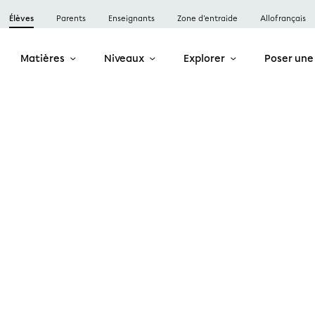
Élèves
Parents
Enseignants
Zone d’entraide
Allofrançais
Matières
Niveaux
Explorer
Poser une