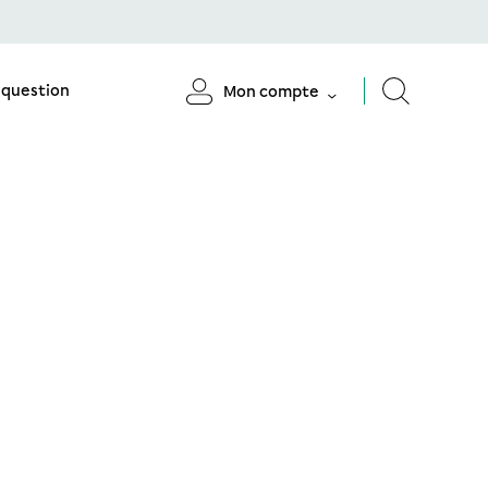
 question
Mon compte