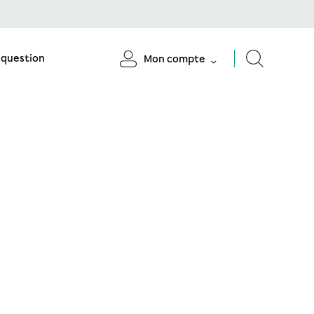
 question
Mon compte