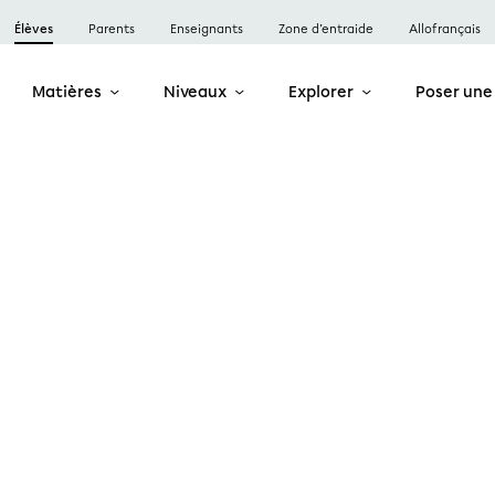
Élèves
Parents
Enseignants
Zone d’entraide
Allofrançais
Matières
Niveaux
Explorer
Poser une