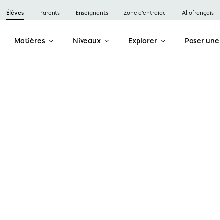
Élèves
Parents
Enseignants
Zone d’entraide
Allofrançais
Matières
Niveaux
Explorer
Poser une