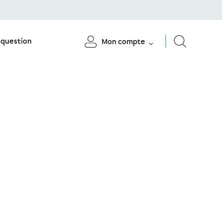
 question
Mon compte