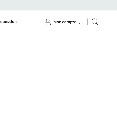
 question
Mon compte