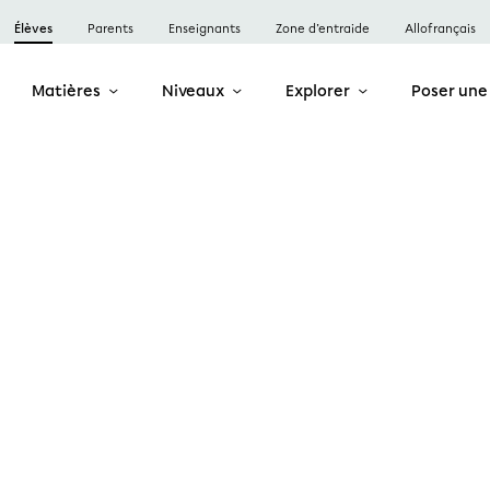
Élèves
Parents
Enseignants
Zone d’entraide
Allofrançais
Matières
Niveaux
Explorer
Poser une