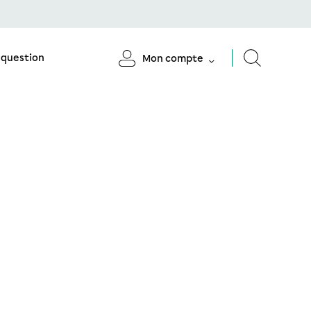
 question
Mon compte