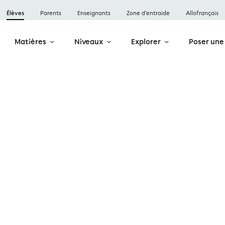
Élèves
Parents
Enseignants
Zone d’entraide
Allofrançais
Matières
Niveaux
Explorer
Poser une