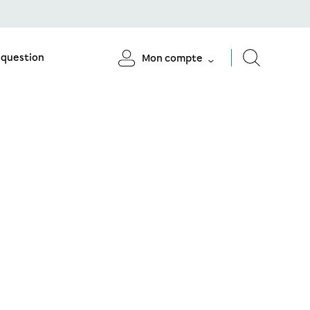
 question
Mon compte