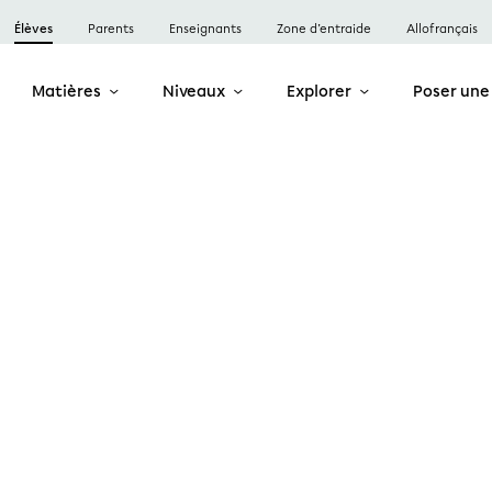
Élèves
Parents
Enseignants
Zone d’entraide
Allofrançais
Matières
Niveaux
Explorer
Poser une