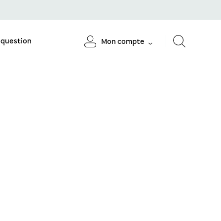
 question
Mon compte