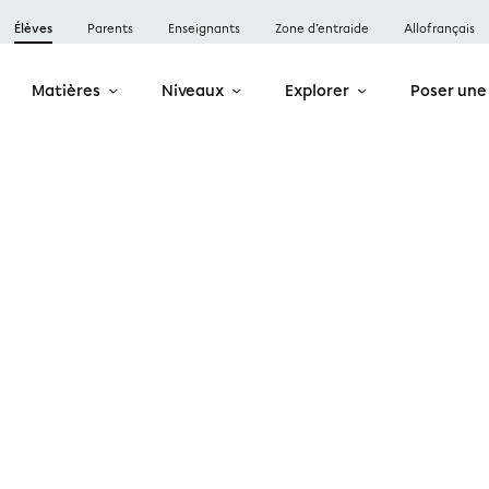
Élèves
Parents
Enseignants
Zone d’entraide
Allofrançais
Matières
Niveaux
Explorer
Poser une