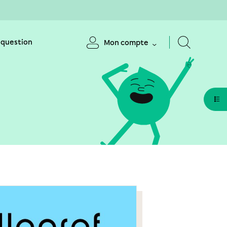
 question
Mon compte