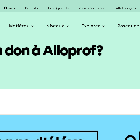
Élèves
Parents
Enseignants
Zone d’entraide
Allofrançais
Matières
Niveaux
Explorer
Poser une
 don à Alloprof?