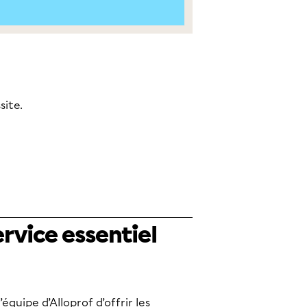
site.
rvice essentiel
équipe d’Alloprof d’offrir les