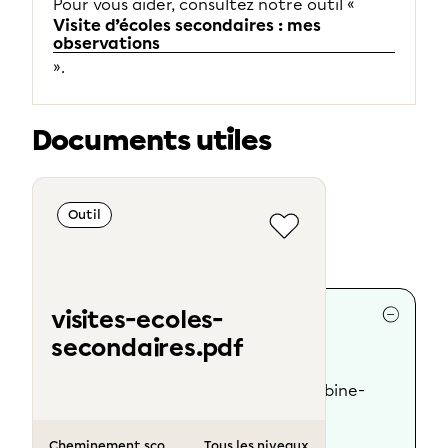
Pour vous aider, consultez notre outil «
Visite d’écoles secondaires : mes
observations
».
Documents utiles
Outil
Collaborateurs
visites-ecoles-
secondaires.pdf
Rédaction :
Marie-Claude Ouellet
Révision scientifique :
Mathieu Labine-
Daigneault, orthopédagogue
Cheminement scolaire au Québec
Tous les niveaux