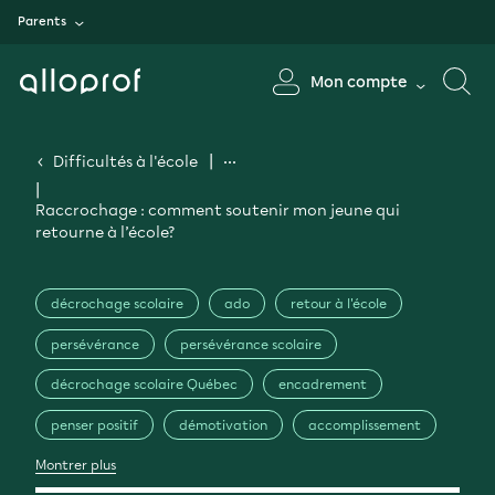
Parents
Mon compte
Difficultés à l'école
Raccrochage : comment soutenir mon jeune qui
retourne à l’école?
décrochage scolaire
ado
retour à l'école
persévérance
persévérance scolaire
décrochage scolaire Québec
encadrement
penser positif
démotivation
accomplissement
Montrer plus