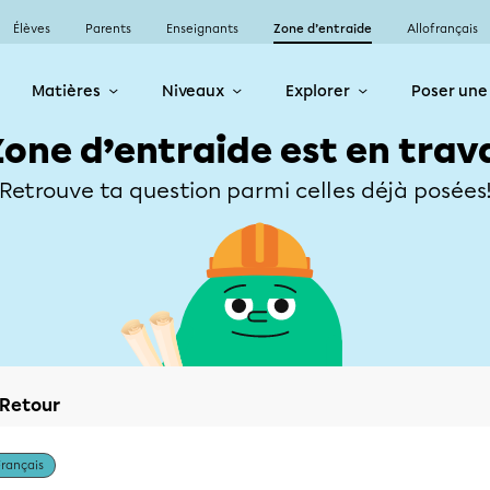
Élèves
Parents
Enseignants
Zone d’entraide
Allofrançais
Matières
Niveaux
Explorer
Poser une
Zone d’entraide est en trav
Retrouve ta question parmi celles déjà posées
Retour
Français