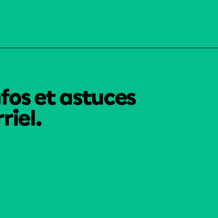
nfos et astuces
riel.