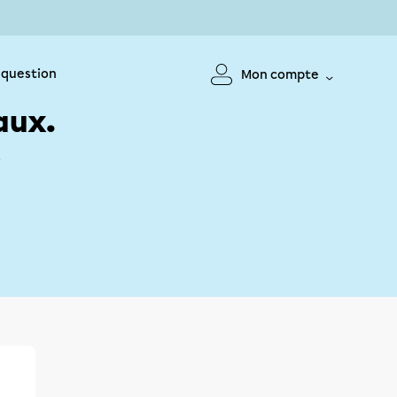
 question
Mon compte
aux.
!