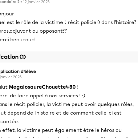
condaire 2
• 12 janvier 2025
onjour
el est le rôle de la victime ( récit policier) dans l’histoire?
eros,adjuvant ou opposant??
erci beaucoup!
ication (1)
plication d’élève
 janvier 2025
alut
MegalosaureChouette480
!
rci de faire appel à nos services ! :)
ns le récit policier, la victime peut avoir quelques rôles,
ut dépend de l'histoire et de comment celle-ci est
acontée.
 effet, la victime peut également être le héros ou