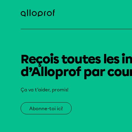
Reçois toutes les i
d’Alloprof par cour
Ça va t’aider, promis!
Abonne-toi ici!