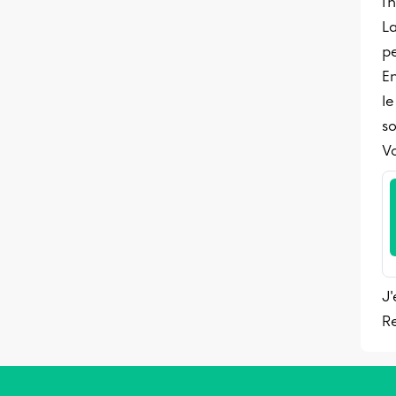
l'
La
pe
En
le
s
Vo
J'
Re