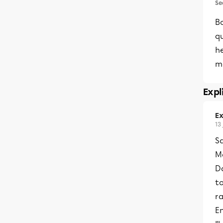
Se
B
qu
h
m
Expl
Ex
13
S
Me
Da
to
r
En