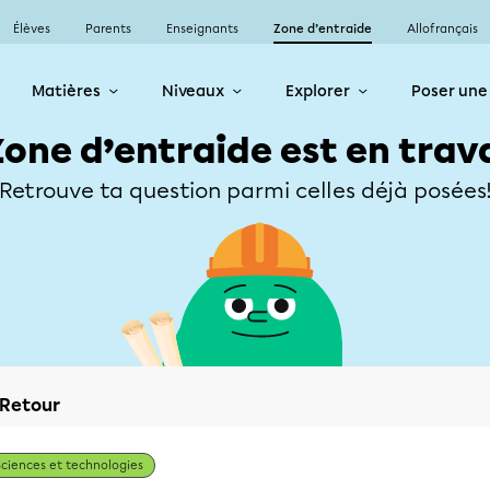
Élèves
Parents
Enseignants
Zone d’entraide
Allofrançais
Matières
Niveaux
Explorer
Poser une
Zone d’entraide est en trav
Retrouve ta question parmi celles déjà posées
Retour
Sciences et technologies