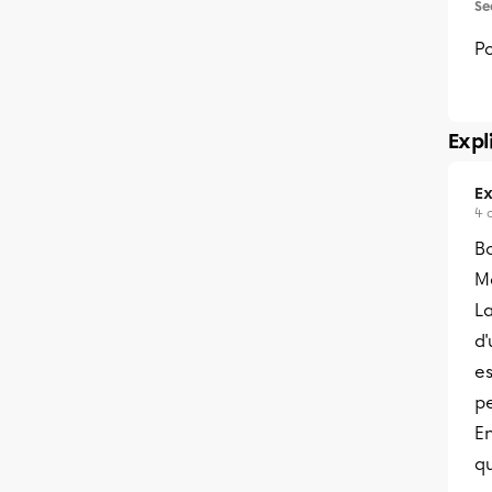
Se
Po
Expl
Ex
4 
B
Me
La
d'
es
pe
En
qu