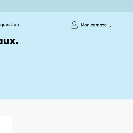
 question
Mon compte
aux.
!