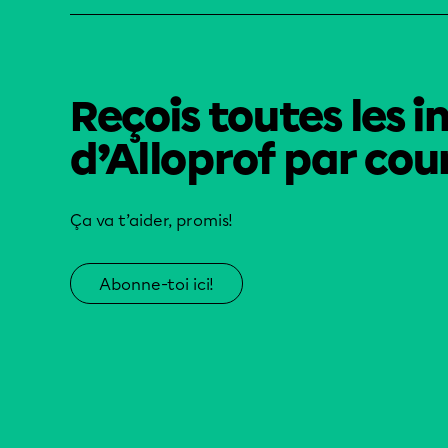
Reçois toutes les i
d’Alloprof par cour
Ça va t’aider, promis!
Abonne-toi ici!