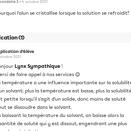
condaire 2
• 4 octobre 2021
urquoi l'alun se cristallise lorsque la solution se refroidit?
ication (1)
plication d’élève
octobre 2021
onjour
Lynx Sympathique
!
rci de faire appel à nos services 😉
 température a une influence importante sur la solubilit
un solvant; plus la température est basse, plus la solubilit
t petite lorsqu'il s'agit d'un solide, donc moins de soluté
ut se dissoudre dans le solvant.
 baissant la température du solvant, on baisse alors la
antité de soluté qui y est dissout, engendrant une plus