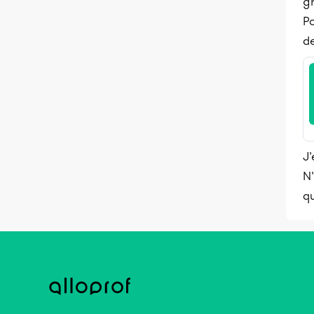
g
Po
d
J'
N'
qu