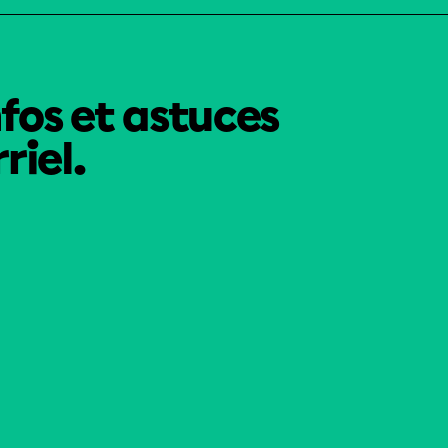
nfos et astuces
riel.