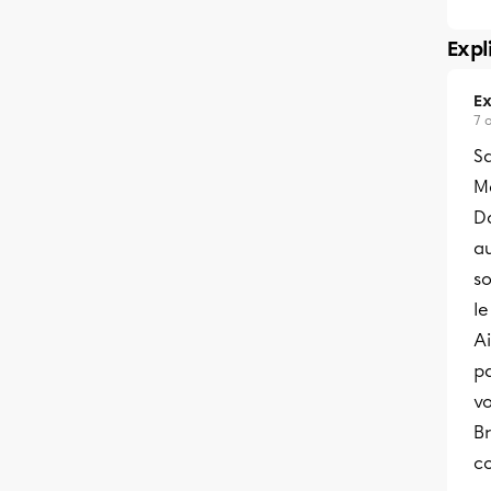
Expl
Ex
7 
S
Me
Da
au
so
le
Ai
pa
vo
Br
co