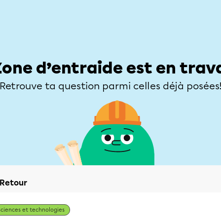
Élèves
Parents
Enseignants
Zone d’entraide
Allofrançais
Matières
Niveaux
Explorer
Poser une
Zone d’entraide est en trav
Retrouve ta question parmi celles déjà posées
Retour
Sciences et technologies