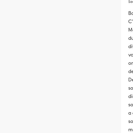
Se
Bo
C
Mo
du
di
vo
on
de
De
so
di
so
a 
so
m