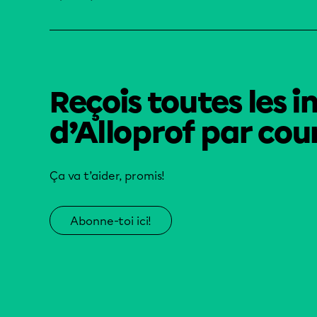
Reçois toutes les i
d’Alloprof par cour
Ça va t’aider, promis!
Abonne-toi ici!