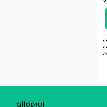
v
J'
d'
A