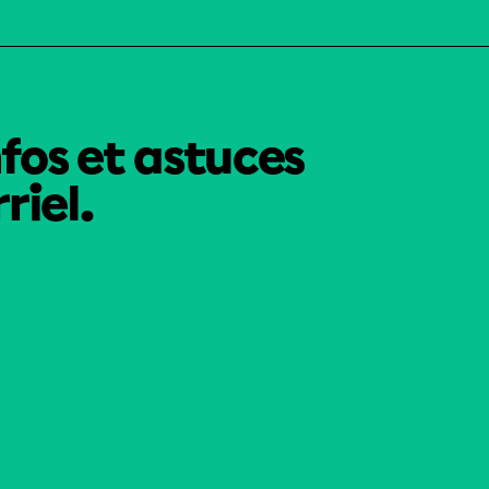
nfos et astuces
riel.