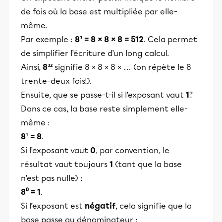
de fois où la base est multipliée par elle-
même.
Par exemple :
8³ = 8 × 8 × 8 = 512
. Cela permet
de simplifier l’écriture d’un long calcul.
Ainsi,
8³²
signifie 8 × 8 × 8 × … (on répète le 8
trente-deux fois!).
Ensuite, que se passe-t-il si l’exposant vaut
1
?
Dans ce cas, la base reste simplement elle-
même :
8¹ = 8
.
Si l’exposant vaut
0
, par convention, le
résultat vaut toujours
1
(tant que la base
n’est pas nulle) :
8⁰ = 1
.
Si l’exposant est
négatif
, cela signifie que la
base passe au dénominateur :