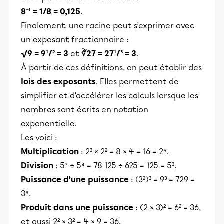
8⁻¹ = 1/8 = 0,125
.
Finalement, une racine peut s’exprimer avec
un exposant fractionnaire :
√9 = 9¹/² = 3
et
∛27 = 27¹/³ = 3
.
À partir de ces définitions, on peut établir des
lois des exposants
. Elles permettent de
simplifier et d’accélérer les calculs lorsque les
nombres sont écrits en notation
exponentielle.
Les voici :
Multiplication
: 2³ × 2² = 8 × 4 = 16 = 2⁵.
Division
: 5⁷ ÷ 5⁴ = 78 125 ÷ 625 = 125 = 5³.
Puissance d’une puissance
: (3²)³ = 9³ = 729 =
3⁶.
Produit dans une puissance
: (2 × 3)² = 6² = 36,
et aussi 2² × 3² = 4 × 9 = 36.