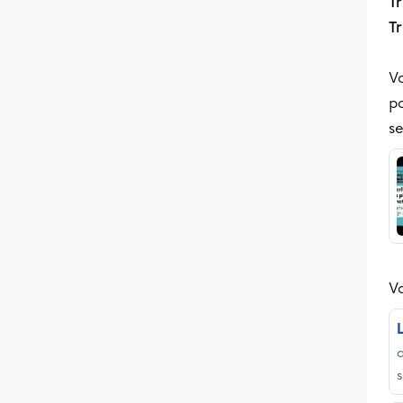
Tr
Tr
Vo
po
se
Vo