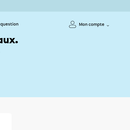
 question
Mon compte
aux.
!