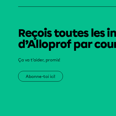
Reçois toutes les i
d’Alloprof par cour
Ça va t’aider, promis!
Abonne-toi ici!