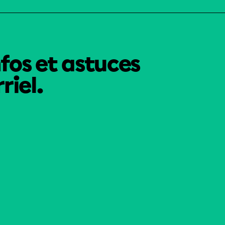
nfos et astuces
riel.