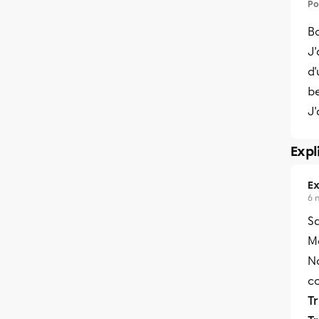
Po
Bo
J'
d'
be
J'
Expl
Ex
6 
Sa
M
N
c
T