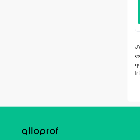
J'
ex
qu
Ir