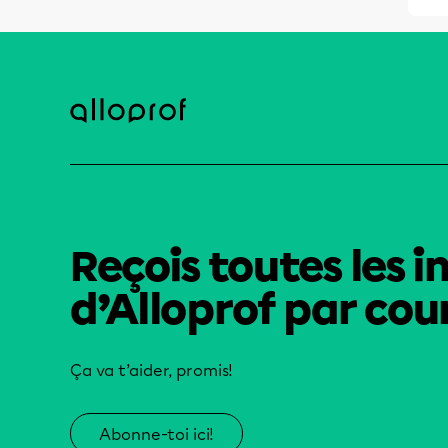
Reçois toutes les i
d’Alloprof par cour
Ça va t’aider, promis!
Abonne-toi ici!