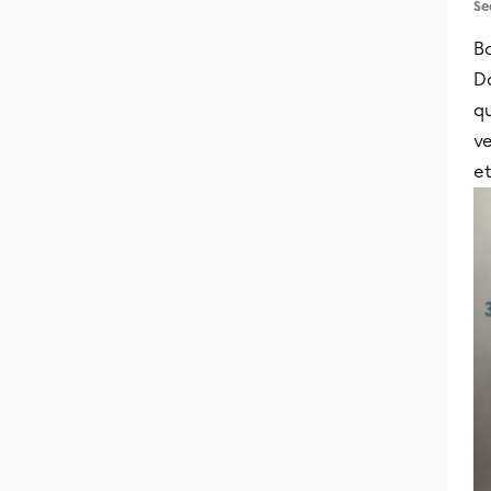
Se
Bo
Da
qu
ve
et