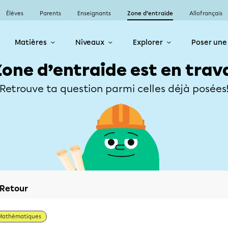
Élèves
Parents
Enseignants
Zone d’entraide
Allofrançais
Matières
Niveaux
Explorer
Poser une
Zone d’entraide est en trav
Retrouve ta question parmi celles déjà posées
Retour
Mathématiques