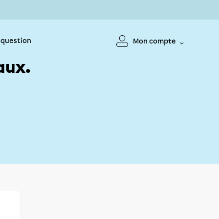
 question
Mon compte
aux.
!