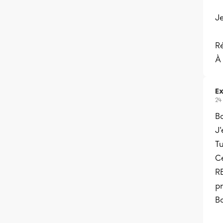
Je
Ré
À 
Ex
24
Bo
J'
Tu
C
RE
pr
B