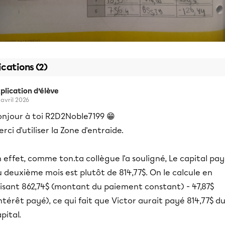
ications (2)
plication d’élève
 avril 2026
onjour à toi R2D2Noble7199 😁
rci d'utiliser la Zone d'entraide.
 effet, comme ton.ta collègue l'a souligné, Le capital pa
 deuxième mois est plutôt de 814,77$. On le calcule en
aisant 862,74$ (montant du paiement constant) - 47,87$
ntérêt payé), ce qui fait que Victor aurait payé 814,77$ d
pital.