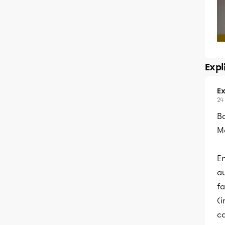
Expl
Ex
24
B
Me
En
au
f
(i
ca