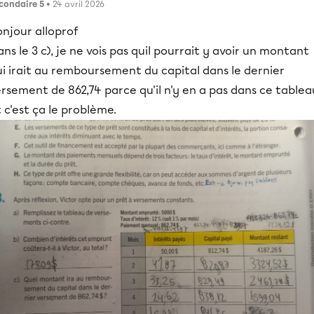
condaire 5
• 24 avril 2026
njour alloprof
ns le 3 c), je ne vois pas quil pourrait y avoir un montant
i irait au remboursement du capital dans le dernier
rsement de 862,74 parce qu'il n'y en a pas dans ce tablea
 c'est ça le problème.