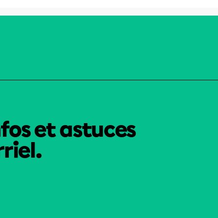
nfos et astuces
riel.