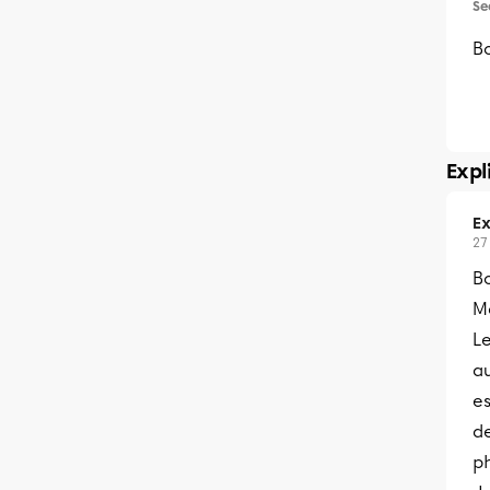
Se
Bo
Expl
Ex
27
Bo
Me
Le
au
e
de
ph