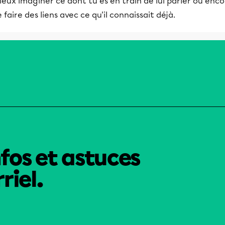
eux imaginer ce dont tu es en train de lui parler ou enc
 faire des liens avec ce qu'il connaissait déjà.
nfos et astuces
riel.