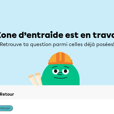
Élèves
Parents
Enseignants
Zone d’entraide
Allofrançais
Matières
Niveaux
Explorer
Poser une
Zone d’entraide est en trav
Retrouve ta question parmi celles déjà posées
Retour
Français