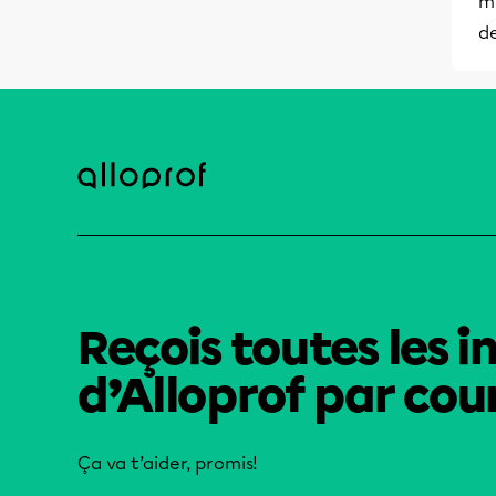
mi
de
Reçois toutes les i
d’Alloprof par cour
Ça va t’aider, promis!