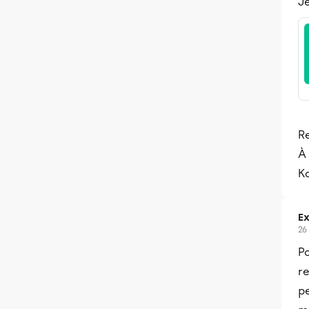
Je
Re
À 
K
Ex
26
Po
r
p