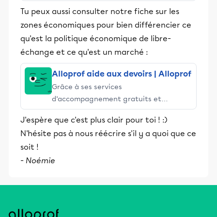
stimulants, Alloprof engage les élèves
Tu peux aussi consulter notre fiche sur les
et leurs parents dans la réussite
zones économiques pour bien différencier ce
éducative.
qu'est la politique économique de libre-
échange et ce qu'est un marché :
Alloprof aide aux devoirs | Alloprof
Grâce à ses services
d’accompagnement gratuits et
stimulants, Alloprof engage les élèves
J'espère que c'est plus clair pour toi ! :)
et leurs parents dans la réussite
N'hésite pas à nous réécrire s'il y a quoi que ce
éducative.
soit !
-
Noémie