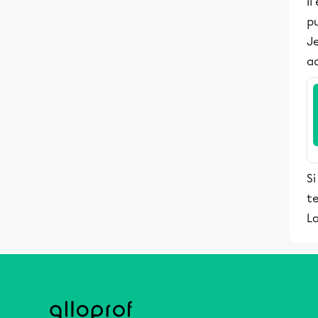
Il
pu
Je
a
Si
te
La