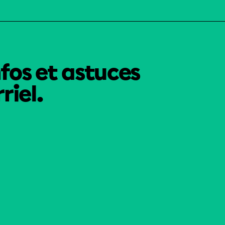
nfos et astuces
riel.