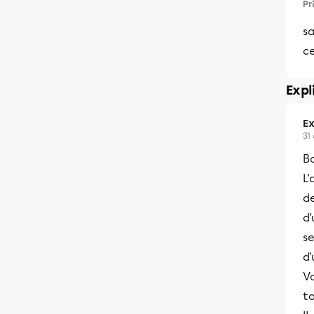
Pr
sa
c
Expl
Ex
31
B
L'
de
d'
se
d'
Vo
to