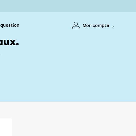
 question
Mon compte
aux.
!