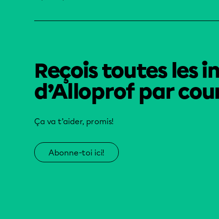
Reçois toutes les i
d’Alloprof par cour
Ça va t’aider, promis!
Abonne-toi ici!