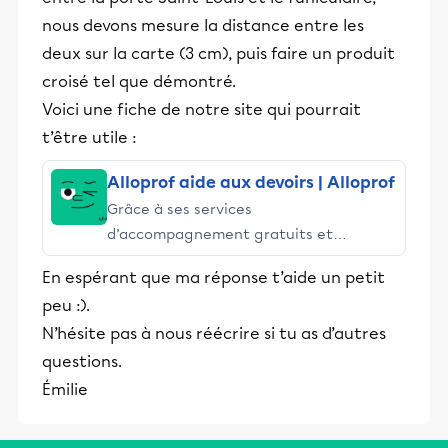
nous devons mesure la distance entre les
deux sur la carte (3 cm), puis faire un produit
croisé tel que démontré.
Voici une fiche de notre site qui pourrait
t’être utile :
Alloprof aide aux devoirs | Alloprof
Grâce à ses services
d’accompagnement gratuits et
stimulants, Alloprof engage les élèves
En espérant que ma réponse t’aide un petit
et leurs parents dans la réussite
peu :).
éducative.
N’hésite pas à nous réécrire si tu as d’autres
questions.
Émilie