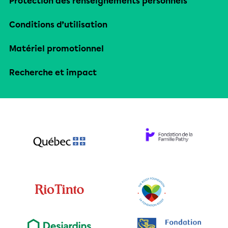
Protection des renseignements personnels
Conditions d’utilisation
Matériel promotionnel
Recherche et impact