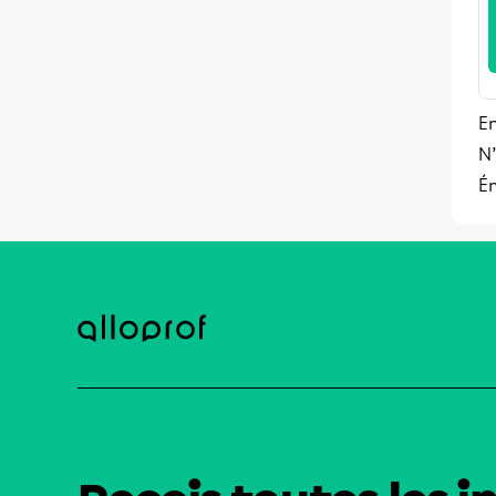
En
N’
Ém