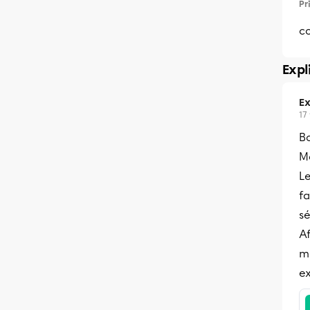
Pr
c
Expl
Ex
17
B
M
Le
fa
s
A
mé
ex