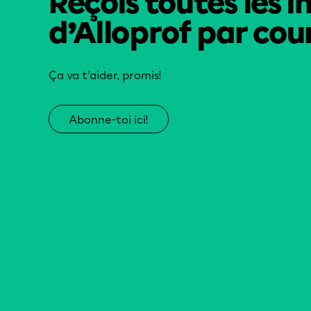
Reçois toutes les i
d’Alloprof par cour
Ça va t’aider, promis!
Abonne-toi ici!