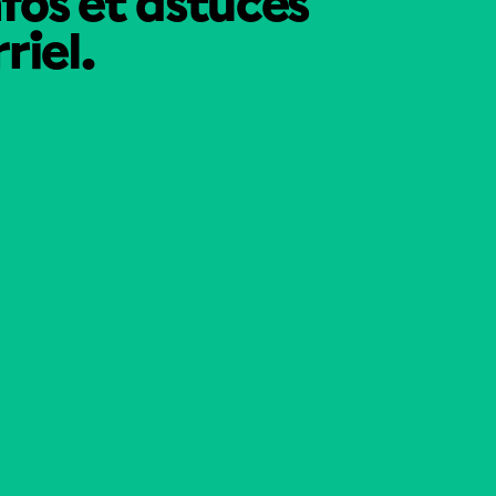
nfos et astuces
riel.