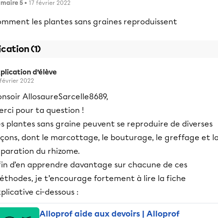
imaire 5
• 17 février 2022
omment les plantes sans graines reproduissent
ication (1)
plication d’élève
 février 2022
onsoir AllosaureSarcelle8689,
erci pour ta question !
s plantes sans graine peuvent se reproduire de diverses
çons, dont le marcottage, le bouturage, le greffage et l
éparation du rhizome.
fin d’en apprendre davantage sur chacune de ces
thodes, je t’encourage fortement à lire la fiche
plicative ci-dessous :
Alloprof aide aux devoirs | Alloprof