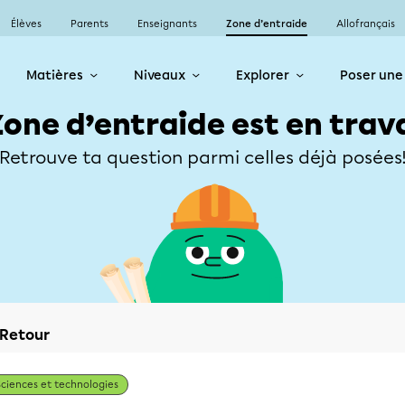
Élèves
Parents
Enseignants
Zone d’entraide
Allofrançais
Matières
Niveaux
Explorer
Poser une
Zone d’entraide est en trav
Retrouve ta question parmi celles déjà posées
Retour
Sciences et technologies