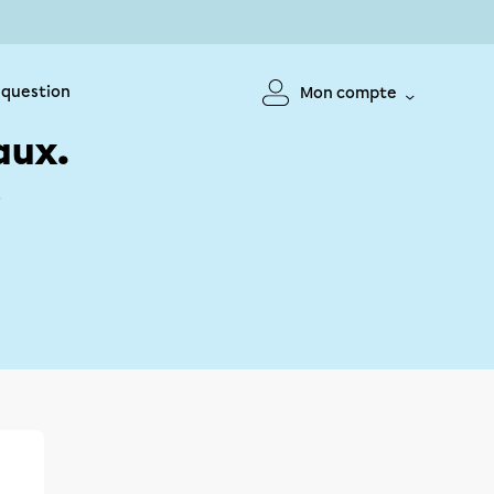
 question
Mon compte
aux.
!