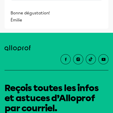
rarement la peine de la faire soi-même.
C’est pourtant simple. Et auprès des
Bonne dégustation!
enfants, la slush maison – beaucoup
Émilie
moins sucrée que celle du commerce –
passe le test haut la main.
Reçois toutes les infos
et astuces d’Alloprof
par courriel.