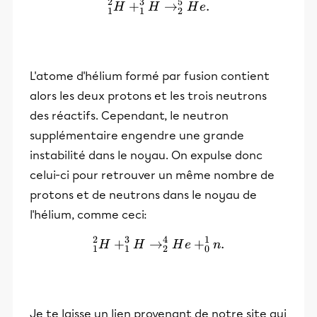
2
3
5
+
^2_1H + ^3_1H \rightarro
→
.
H
H
H
e
1
1
2
L'atome d'hélium formé par fusion contient
alors les deux protons et les trois neutrons
des réactifs. Cependant, le neutron
supplémentaire engendre une grande
instabilité dans le noyau. On expulse donc
celui-ci pour retrouver un même nombre de
protons et de neutrons dans le noyau de
l'hélium, comme ceci:
2
3
4
1
+
→
^2_1H + ^3_1H \rightarr
+
.
H
H
H
e
n
1
1
2
0
Je te laisse un lien provenant de notre site qui