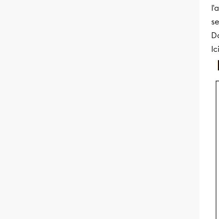
l'
se
Do
Ic