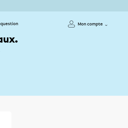
 question
Mon compte
aux.
!