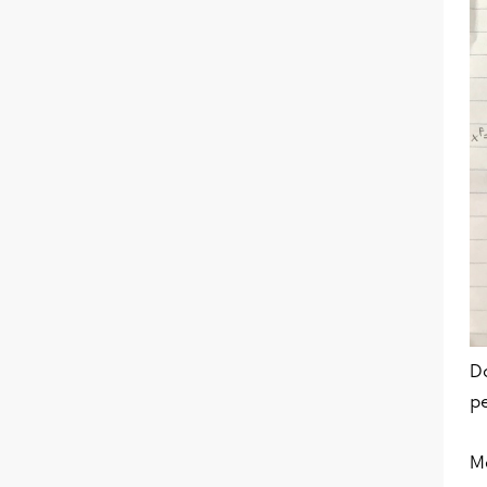
D
pe
Me