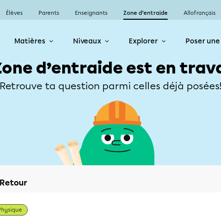
Élèves
Parents
Enseignants
Zone d’entraide
Allofrançais
Matières
Niveaux
Explorer
Poser une
Zone d’entraide est en trav
Retrouve ta question parmi celles déjà posées
Retour
Physique