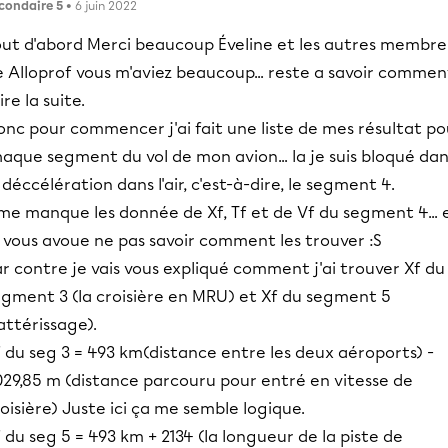
condaire 5
• 6 juin 2022
out d'abord Merci beaucoup Éveline et les autres membre
 Alloprof vous m'aviez beaucoup... reste a savoir commen
ire la suite.
nc pour commencer j'ai fait une liste de mes résultat po
aque segment du vol de mon avion... la je suis bloqué da
 déccélération dans l'air, c'est-à-dire, le segment 4.
 me manque les donnée de Xf, Tf et de Vf du segment 4... 
 vous avoue ne pas savoir comment les trouver :S
r contre je vais vous expliqué comment j'ai trouver Xf du
egment 3 (la croisière en MRU) et Xf du segment 5
'attérissage).
 du seg 3 = 493 km(distance entre les deux aéroports) -
029,85 m (distance parcouru pour entré en vitesse de
oisière) Juste ici ça me semble logique.
 du seg 5 = 493 km + 2134 (la longueur de la piste de