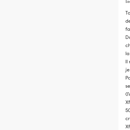
Se
T
de
fa
Do
ch
la
Il
je
Pa
s
(l
Xf
5
cr
Xf