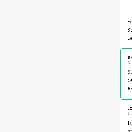
En
85
Le
Ex
3 
Sa
5
E
Ex
2 
Tu
h