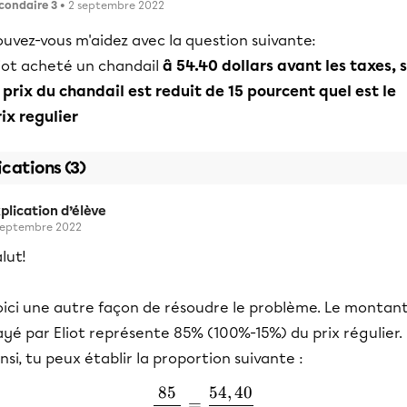
condaire 3
• 2 septembre 2022
uvez-vous m'aidez avec la question suivante:
liot acheté un chandail
â 54.40 dollars avant les taxes, s
 prix du chandail est reduit de 15 pourcent quel est le
ix regulier
ications (3)
plication d’élève
septembre 2022
lut!
oici une autre façon de résoudre le problème. Le montan
yé par Eliot représente 85% (100%-15%) du prix régulier.
nsi, tu peux établir la proportion suivante :
85
54
,
40
\frac{85}{100}=\frac{54
=