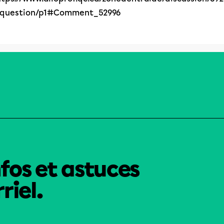
/question/p1#Comment_52996
nfos et astuces
riel.