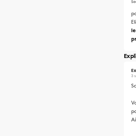
Se
po
E
le
pr
Expl
Ex
3 
Sa
V
pa
Ai