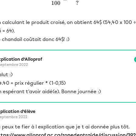
100
?
 calculant le produit croisé, on obtient 64$ (54,40 x 100 ÷
 = 64).
 chandail coûtait donc 64$! :)
plication d’Alloprof
septembre 2022
lut :)
4.40 = prix régulier * (1-0,15)
n espérant t'avoir aidé(e). Bonne journée :)
plication d’élève
septembre 2022
 peux te fier à l explication que je t ai donnée plus tôt.
ttps://www.alloprof.qc.ca/zonedentraide/discussion/39