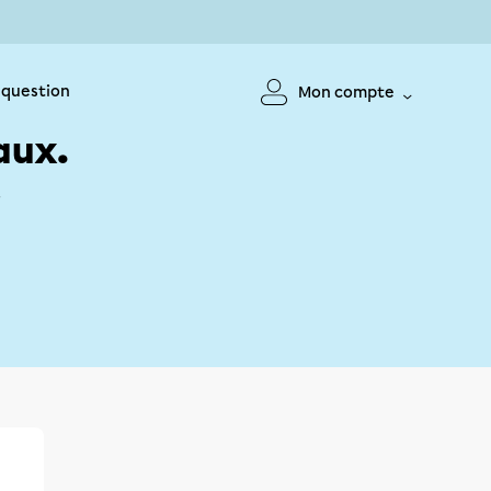
 question
Mon compte
aux.
!