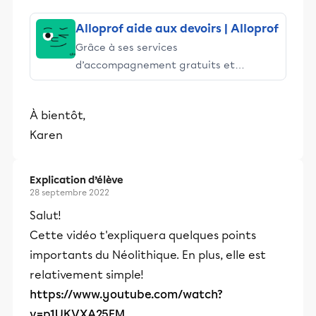
et leurs parents dans la réussite
éducative.
Alloprof aide aux devoirs | Alloprof
Grâce à ses services
d’accompagnement gratuits et
stimulants, Alloprof engage les élèves
et leurs parents dans la réussite
À bientôt,
éducative.
Karen
Explication d’élève
28 septembre 2022
Salut!
Cette vidéo t'expliquera quelques points
importants du Néolithique. En plus, elle est
relativement simple!
https://www.youtube.com/watch?
v=p1UKVXA25EM