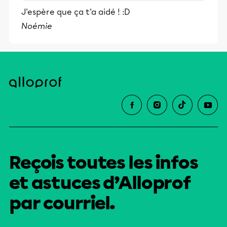
stimulants, Alloprof engage les élèves
J'espère que ça t'a aidé ! :D
et leurs parents dans la réussite
Noémie
éducative.
Reçois toutes les infos
et astuces d’Alloprof
par courriel.