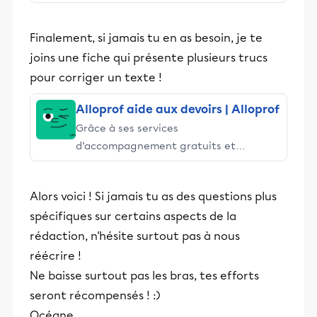
stimulants, Alloprof engage les élèves
et leurs parents dans la réussite
Finalement, si jamais tu en as besoin, je te
éducative.
joins une fiche qui présente plusieurs trucs
pour corriger un texte !
Alloprof aide aux devoirs | Alloprof
Grâce à ses services
d’accompagnement gratuits et
stimulants, Alloprof engage les élèves
et leurs parents dans la réussite
Alors voici ! Si jamais tu as des questions plus
éducative.
spécifiques sur certains aspects de la
rédaction, n'hésite surtout pas à nous
réécrire !
Ne baisse surtout pas les bras, tes efforts
seront récompensés ! :)
Océane