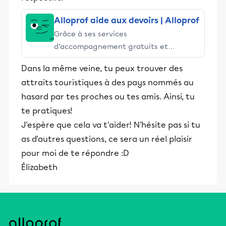
Alloprof aide aux devoirs | Alloprof
Grâce à ses services
d’accompagnement gratuits et
stimulants, Alloprof engage les élèves
Dans la même veine, tu peux trouver des
et leurs parents dans la réussite
attraits touristiques à des pays nommés au
éducative.
hasard par tes proches ou tes amis. Ainsi, tu
te pratiques!
J'espère que cela va t'aider! N'hésite pas si tu
as d'autres questions, ce sera un réel plaisir
pour moi de te répondre :D
Élizabeth