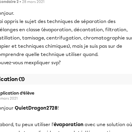
condaire 2
• 28 mars 2021
njour.
ai appris le sujet des techniques de séparation des
langes en classe (évaporation, décantation, filtration,
stillation, tamisage, centrifugation, chromatographie su
pier et techniques chimiques), mais je suis pas sur de
omprendre quelle technique utiliser quand.
ouvez-vous mexpliquer svp?
ication (1)
plication d’élève
 mars 2021
onjour
QuietDragon2728
!
abord, tu peux utiliser l'
évaporation
avec une solution où 