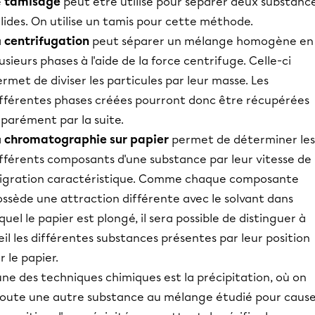
e
tamisage
peut être utilisé pour séparer deux substanc
lides. On utilise un tamis pour cette méthode.
a
centrifugation
peut séparer un mélange homogène en
usieurs phases à l'aide de la force centrifuge. Celle-ci
rmet de diviser les particules par leur masse. Les
ifférentes phases créées pourront donc être récupérées
parément par la suite.
a
chromatographie sur papier
permet de déterminer les
ifférents composants d'une substance par leur vitesse de
igration caractéristique. Comme chaque composante
ossède une attraction différente avec le solvant dans
quel le papier est plongé, il sera possible de distinguer à
œil les différentes substances présentes par leur position
r le papier.
une des techniques chimiques est la précipitation, où on
joute une autre substance au mélange étudié pour caus