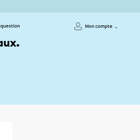
 question
Mon compte
aux.
!