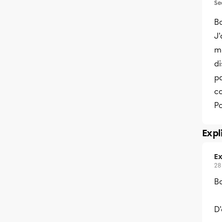
Se
Bo
J'
mé
di
pa
c
P
Expl
Ex
28
B
D'