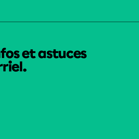
nfos et astuces
riel.