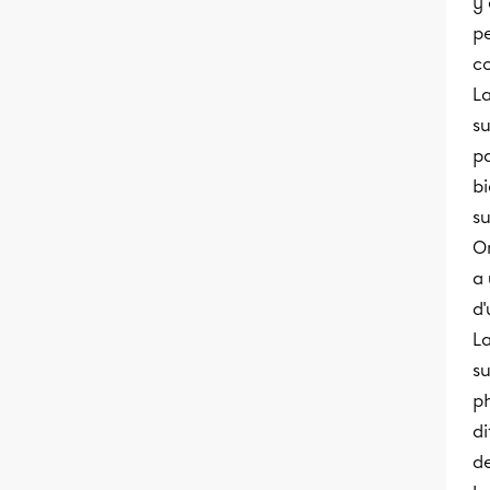
y 
p
co
L
su
pa
bi
s
On
a 
d'
L
s
ph
di
de