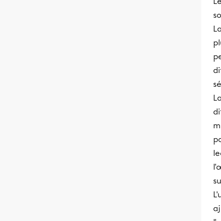
L
so
L
pl
pe
d
sé
L
d
m
p
le
l'
su
L'
a