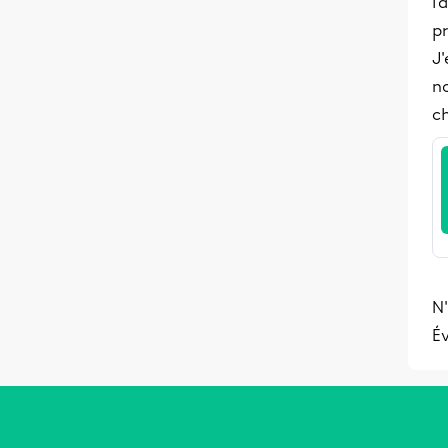
l'
pr
J'
n
c
N'
Év