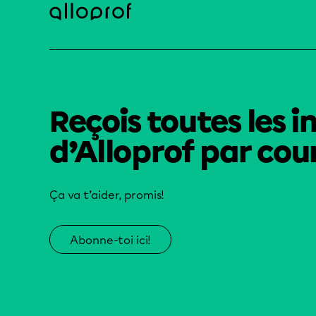
Reçois toutes les i
d’Alloprof par cour
Ça va t’aider, promis!
Abonne-toi ici!