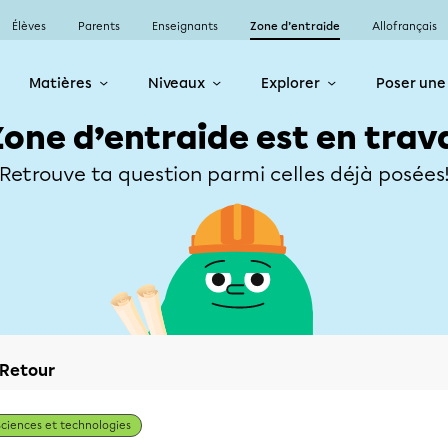
Élèves
Parents
Enseignants
Zone d’entraide
Allofrançais
Matières
Niveaux
Explorer
Poser une
Zone d’entraide est en trav
Retrouve ta question parmi celles déjà posées
Retour
Sciences et technologies