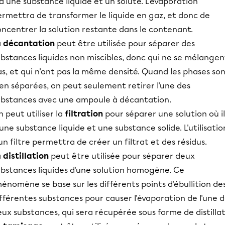
a une substance liquide et un soluté. L'évaporation
ermettra de transformer le liquide en gaz, et donc de
ncentrer la solution restante dans le contenant.
a
décantation
peut être utilisée pour séparer des
bstances liquides non miscibles, donc qui ne se mélangen
s, et qui n'ont pas la même densité. Quand les phases so
en séparées, on peut seulement retirer l'une des
ubstances avec une ampoule à décantation.
 peut utiliser la
filtration
pour séparer une solution où il
une substance liquide et une substance solide. L'utilisatio
un filtre permettra de créer un filtrat et des résidus.
a
distillation
peut être utilisée pour séparer deux
ubstances liquides d'une solution homogène. Ce
énomène se base sur les différents points d'ébullition de
fférentes substances pour causer l'évaporation de l'une 
ux substances, qui sera récupérée sous forme de distillat