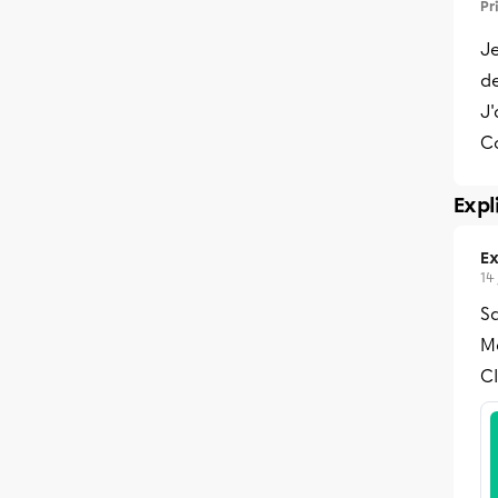
Pr
Je
d
J'
C
Expl
Ex
14
S
Me
Cl