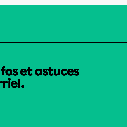
nfos et astuces
riel.