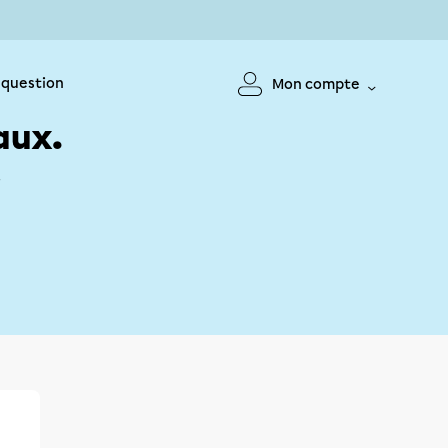
 question
Mon compte
aux.
!