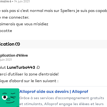
imaire 6
• 14 juin 2021
 sais pas si c'est normal mais sur Spellers je suis pas capa
e me connecter.
aimerais que vous m'aidiez
ocotte
ication (1)
plication d’élève
 juin 2021
alut
LuneTurbo443
:D
rci d'utiliser la zone d'entraide!
ique d'abord sur le lien suivant :
Alloprof aide aux devoirs | Alloprof
Grâce à ses services d’accompagnement gratuits
et stimulants, Alloprof engage les élèves et leurs