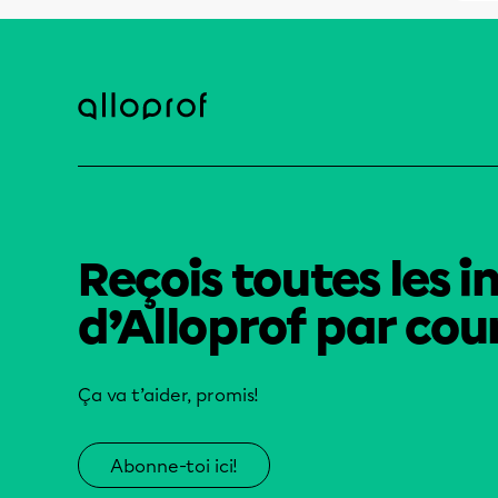
Reçois toutes les i
d’Alloprof par cour
Ça va t’aider, promis!
Abonne-toi ici!