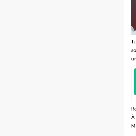
T
sa
un
Re
À 
Mé