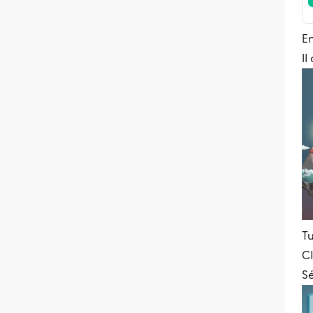
En
Il
Tu
Cl
S