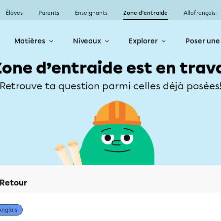
Élèves
Parents
Enseignants
Zone d’entraide
Allofrançais
Matières
Niveaux
Explorer
Poser une
Zone d’entraide est en trav
Retrouve ta question parmi celles déjà posées
Retour
Anglais