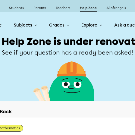
Students
Parents
Teachers
Help Zone
Allofrançais
e
Subjects
Grades
Explore
Ask a que
 Help Zone is under renovat
See if your question has already been asked!
Back
Mathematics