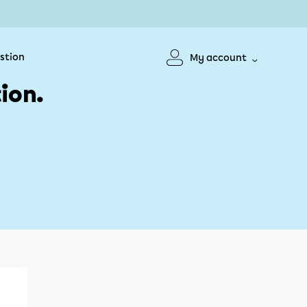
stion
My account
ion.