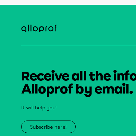
Receive all the inf
Alloprof by email.
It will help you!
Subscribe here!