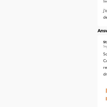
Se
j'
d
Answ
S
Se
Sa
Co
re
d