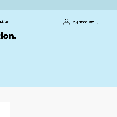
stion
My account
ion.