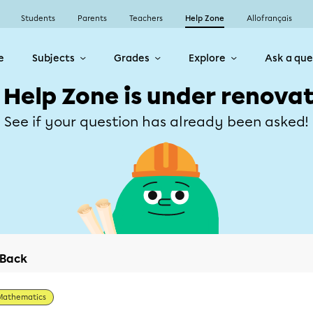
Students
Parents
Teachers
Help Zone
Allofrançais
e
Subjects
Grades
Explore
Ask a que
 Help Zone is under renovat
See if your question has already been asked!
Back
Mathematics