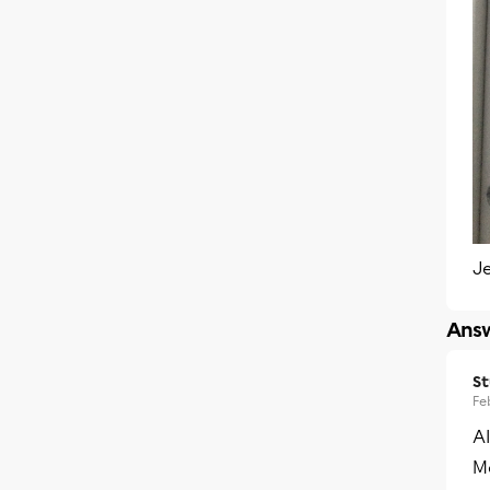
J
Answ
S
Fe
A
Me