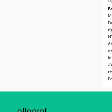
Se
B
Me
Da
n’
N’
ê
et
la
J’
re
Pa