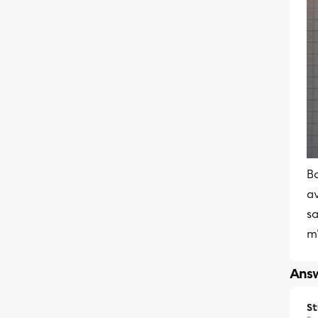
B
a
s
m'
Answ
S