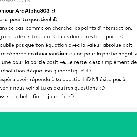
ptember 13, 2025
onjour AraAlpha803! :)
rci pour ta question! :D
ns ce cas, comme on cherche les points d’intersection, il
y a pas de restriction! :) Tu es donc très bien parti! :)
oublie pas que ton équation avec la valeur absolue doit
tre séparée en
deux sections
: une pour la partie négati
 une pour la partie positive. Le reste, c’est simplement de
 résolution d’équation quadratique! :D
espère avoir répondu à ta question! :D N’hésite pas à
venir nous voir si tu as d’autres questions! :D
sse une belle fin de journée! :D