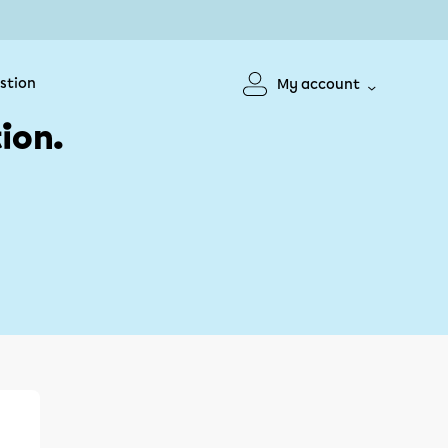
stion
My account
ion.