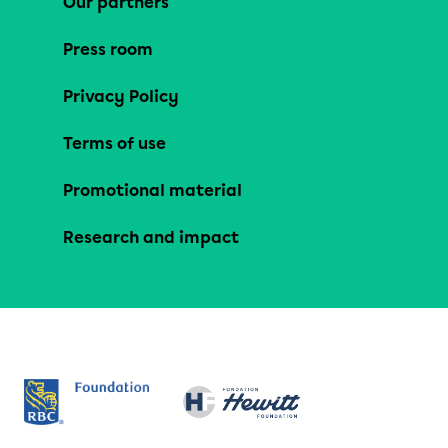
Our partners
Press room
Privacy Policy
Terms of use
Promotional material
Research and impact