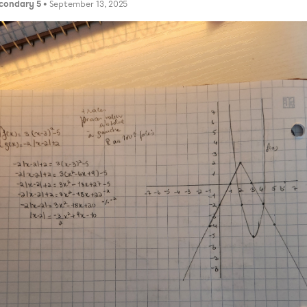
condary 5
• September 13, 2025