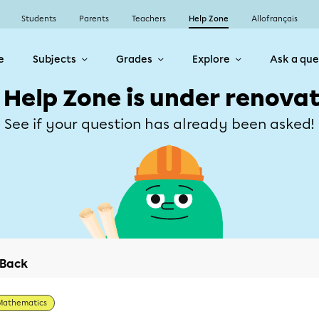
Students
Parents
Teachers
Help Zone
Allofrançais
e
Subjects
Grades
Explore
Ask a que
 Help Zone is under renovat
See if your question has already been asked!
Back
Mathematics