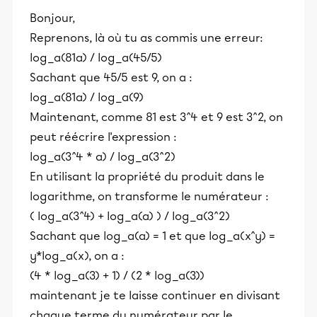
Bonjour,
Reprenons, là où tu as commis une erreur:
log_a(81a) / log_a(45/5)
Sachant que 45/5 est 9, on a :
log_a(81a) / log_a(9)
Maintenant, comme 81 est 3^4 et 9 est 3^2, on
peut réécrire l'expression :
log_a(3^4 * a) / log_a(3^2)
En utilisant la propriété du produit dans le
logarithme, on transforme le numérateur :
( log_a(3^4) + log_a(a) ) / log_a(3^2)
Sachant que log_a(a) = 1 et que log_a(x^y) =
y*log_a(x), on a :
(4 * log_a(3) + 1) / (2 * log_a(3))
maintenant je te laisse continuer en divisant
chaque terme du numérateur par le