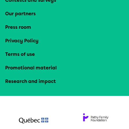
Contests and surveys
Our partners
Press room
Privacy Policy
Terms of use
Promotional material
Research and impact