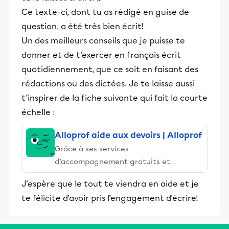
Ce texte-ci, dont tu as rédigé en guise de
question, a été très bien écrit!
Un des meilleurs conseils que je puisse te
donner et de t'exercer en français écrit
quotidiennement, que ce soit en faisant des
rédactions ou des dictées. Je te laisse aussi
t'inspirer de la fiche suivante qui fait la courte
échelle :
Alloprof aide aux devoirs | Alloprof
Grâce à ses services
d’accompagnement gratuits et
stimulants, Alloprof engage les élèves
J'espère que le tout te viendra en aide et je
et leurs parents dans la réussite
te félicite d'avoir pris l’engagement d'écrire!
éducative.