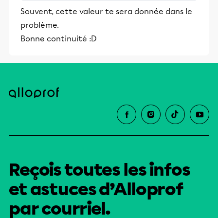
stimulants, Alloprof engage les élèves
Souvent, cette valeur te sera donnée dans le
et leurs parents dans la réussite
problème.
éducative.
Bonne continuité :D
Reçois toutes les infos
et astuces d’Alloprof
par courriel.