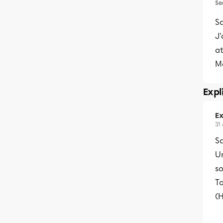
Se
Sa
J'
a
M
Expl
Ex
31
S
U
so
T
(H