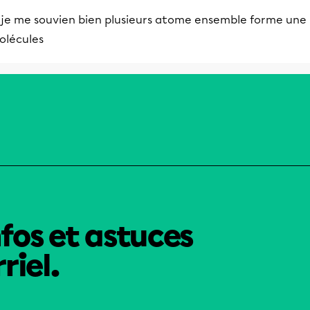
i je me souvien bien plusieurs atome ensemble forme une
olécules
nfos et astuces
riel.