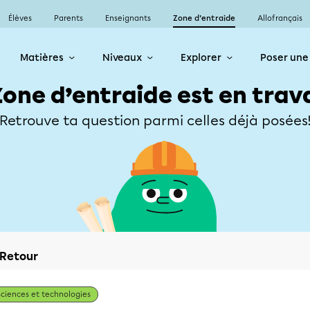
Élèves
Parents
Enseignants
Zone d’entraide
Allofrançais
Matières
Niveaux
Explorer
Poser une
Zone d’entraide est en trav
Retrouve ta question parmi celles déjà posées
Retour
Sciences et technologies