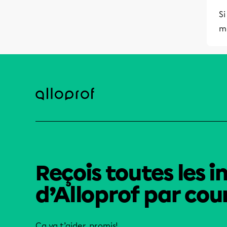
S
m
Reçois toutes les i
d’Alloprof par cour
Ça va t’aider, promis!