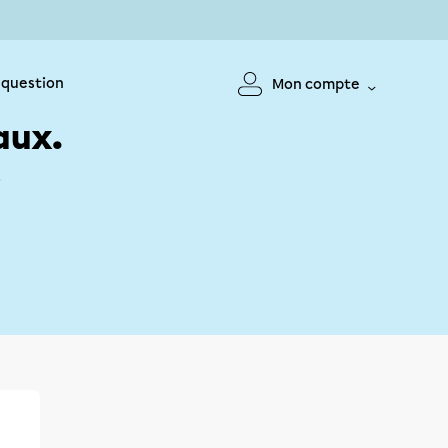
 question
Mon compte
aux.
!