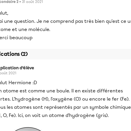
condaire 2
• 31 août 2021
lut,
ai une question. Je ne comprend pas très bien qu'est ce 
tome et une molécule.
erci beaucoup
ications (2)
plication d’élève
 août 2021
alut Hermione :D
n atome est comme une boule. Il en existe différentes
rtes. L'hydrogène (H), l'oxygène (O) ou encore le fer (Fe).
ous les atomes sont représentés par un symbole chimique
, O, Fe). Ici, on voit un atome d'hydrogène (gris).