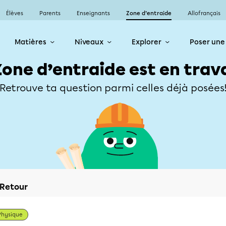
Élèves
Parents
Enseignants
Zone d’entraide
Allofrançais
Matières
Niveaux
Explorer
Poser une
Zone d’entraide est en trav
Retrouve ta question parmi celles déjà posées
Retour
Physique