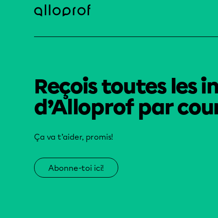
Reçois toutes les i
d’Alloprof par cour
Ça va t’aider, promis!
Abonne-toi ici!