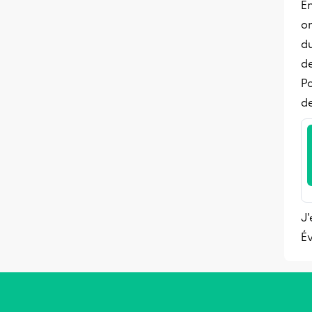
En
on
d
d
Po
d
J'
Év