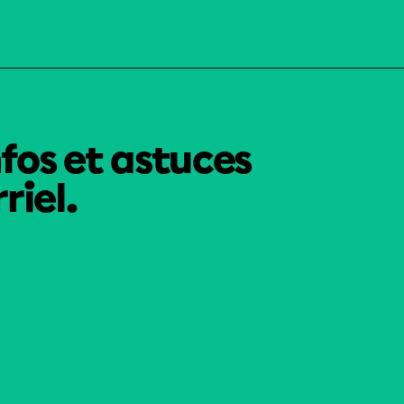
nfos et astuces
riel.