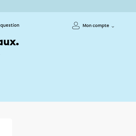
 question
Mon compte
aux.
!