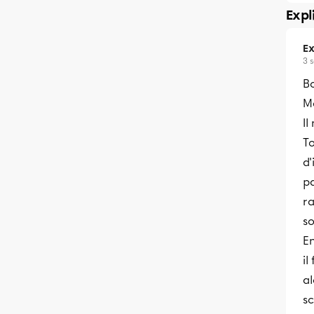
Expl
Ex
3 
B
Me
I
To
d'
pa
ra
s
E
il
al
s