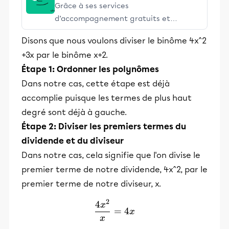
Grâce à ses services
d’accompagnement gratuits et
stimulants, Alloprof engage les élèves
Disons que nous voulons diviser le binôme 4x^2
et leurs parents dans la réussite
+3x par le binôme x+2.
éducative.
Étape 1: Ordonner les polynômes
Dans notre cas, cette étape est déjà
accomplie puisque les termes de plus haut
degré sont déjà à gauche.
Étape 2: Diviser les premiers termes du
dividende et du diviseur
Dans notre cas, cela signifie que l'on divise le
premier terme de notre dividende, 4x^2, par le
premier terme de notre diviseur, x.
2
4
\frac{4x^2}{x} = 4x
x
=
4
x
x