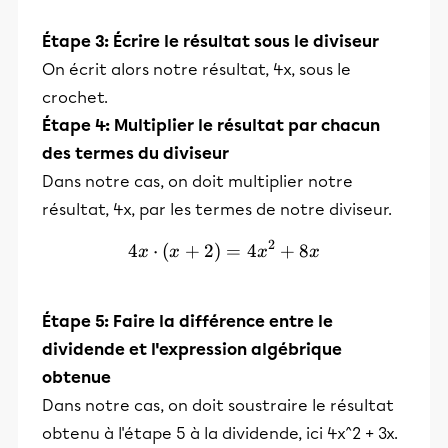
Étape 3: Écrire le résultat sous le diviseur
On écrit alors notre résultat, 4x, sous le
crochet.
Étape 4:
Multiplier le résultat par chacun
des termes du diviseur
Dans notre cas, on doit multiplier notre
résultat, 4x, par les termes de notre diviseur.
2
4
⋅
(
+
2
)
4x \cdot (x + 2) = 4x^2 +
=
4
+
8
x
x
x
x
Étape 5:
Faire la différence entre le
dividende et l'expression algébrique
obtenue
Dans notre cas, on doit soustraire le résultat
obtenu à l'étape 5 à la dividende, ici 4x^2 + 3x.