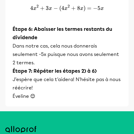
2
2
4
+
3
−
(
4
4x^2 + 3x - ( 4x^2 + 8x) =
+
8
)
=
−
5
x
x
x
x
x
Étape 6: Abaisser les termes restants du
dividende
Dans notre cas, cela nous donnerais
seulement -5x puisque nous avons seulement
2 termes.
Étape 7: Répéter les étapes 2) à 6)
J'espère que cela t'aidera! N'hésite pas à nous
réécrire!
Éveline 😊