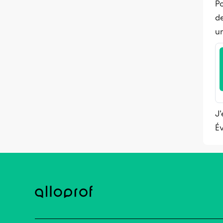
Po
de
u
J'
Év