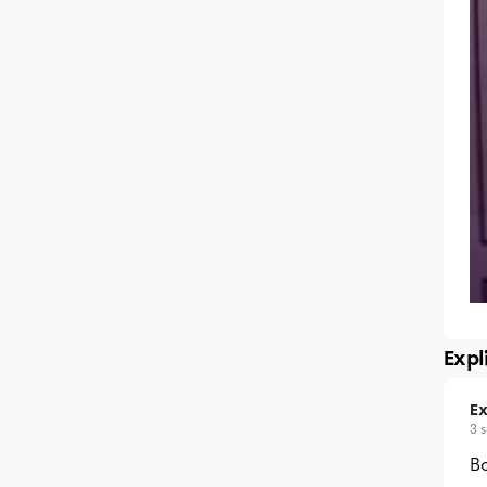
Expl
Ex
3 
Bo