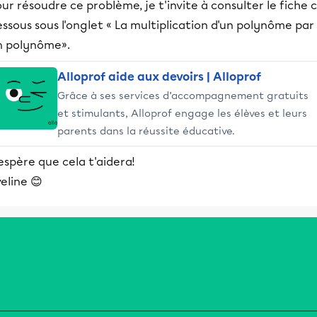
ur résoudre ce problème, je t'invite à consulter le fiche c
ssous sous l'onglet « La multiplication d'un polynôme par
n polynôme».
Alloprof aide aux devoirs | Alloprof
Grâce à ses services d’accompagnement gratuits
et stimulants, Alloprof engage les élèves et leurs
parents dans la réussite éducative.
espère que cela t'aidera!
eline 😊