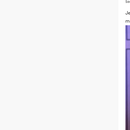
Se
J
m