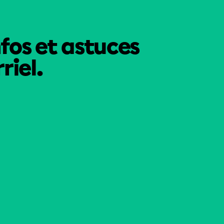
nfos et astuces
riel.