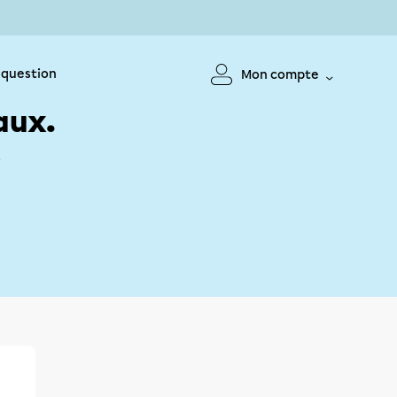
 question
Mon compte
aux.
!