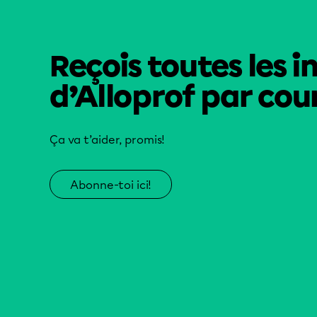
Reçois toutes les i
d’Alloprof par cour
Ça va t’aider, promis!
Abonne-toi ici!