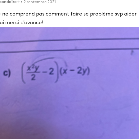
condaire 4
• 2 septembre 2021
e ne comprend pas comment faire se problème svp aider
oi merci d’avance!