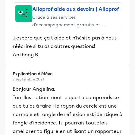
Alloprof aide aux devoirs | Alloprof
Grâce à ses services
d’accompagnement gratuits et
stimulants, Alloprof engage les élèves
J'espère que ça t'aide et n'hésite pas à nous
et leurs parents dans la réussite
réécrire si tu as d'autres questions!
éducative.
Anthony B.
Explication d’élève
7 septembre 2021
Bonjour Angelina,
Ton illustration montre que tu comprends ce
que tu as à faire : le rayon du cercle est une
normale et l'angle de réflexion est identique à
l'angle d'incidence. Tu pourrais toutefois
améliorer ta figure en utilisant un rapporteur