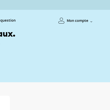
 question
Mon compte
aux.
!