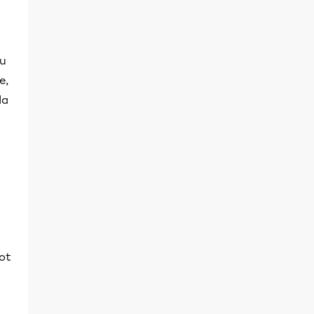
tu
e,
la
ot