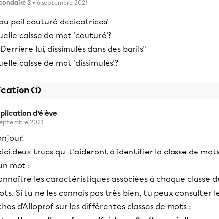
condaire 3
• 6 septembre 2021
"au poil couturé decicatrices"
elle calsse de mot 'couturé'?
"Derriere lui, dissimulés dans des barils"
elle calsse de mot 'dissimulés'?
ication (1)
plication d’élève
septembre 2021
onjour!
ici deux trucs qui t'aideront à identifier la classe de mot
un mot :
nnaître les caractéristiques associées à chaque classe d
ts. Si tu ne les connais pas très bien, tu peux consulter l
ches d'Alloprof sur les différentes classes de mots :