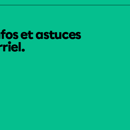
nfos et astuces
riel.