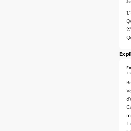
Se
1.
Qu
2.
Qu
Expl
Ex
7 
B
Vo
d'
Co
mo
fi