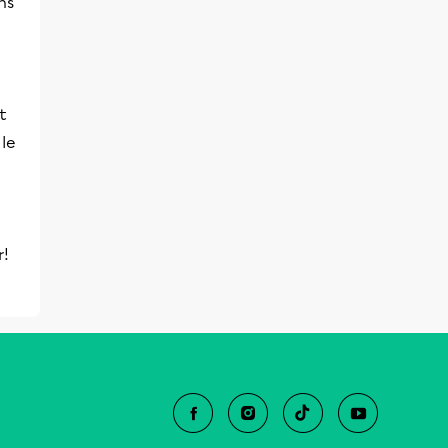
ns
t
 le
r!