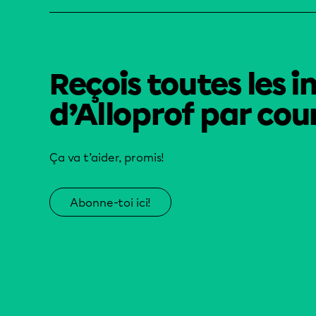
Reçois toutes les i
d’Alloprof par cour
Ça va t’aider, promis!
Abonne-toi ici!