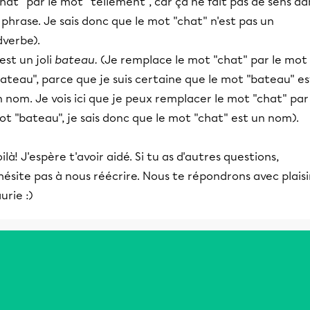
hat" par le mot "tellement", car ça ne fait pas de sens da
 phrase. Je sais donc que le mot "chat" n'est pas un
dverbe).
est un joli
bateau.
(Je remplace le mot "chat" par le mot
ateau", parce que je suis certaine que le mot "bateau" es
 nom. Je vois ici que je peux remplacer le mot "chat" par
t "bateau", je sais donc que le mot "chat" est un nom).
ilà! J'espère t'avoir aidé. Si tu as d'autres questions,
hésite pas à nous réécrire. Nous te répondrons avec plaisi
urie :)