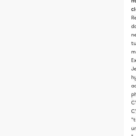
h
c
R
do
ne
tu
m
E
Je
hy
a
p
C'
C'
"t
un