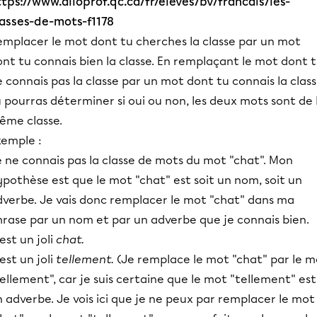
ttps://www.alloprof.qc.ca/fr/eleves/bv/francais/les-
lasses-de-mots-f1178
emplacer le mot dont tu cherches la classe par un mot
nt tu connais bien la classe. En remplaçant le mot dont 
 connais pas la classe par un mot dont tu connais la class
 pourras déterminer si oui ou non, les deux mots sont de 
ême classe.
xemple :
 ne connais pas la classe de mots du mot "chat". Mon
pothèse est que le mot "chat" est soit un nom, soit un
dverbe. Je vais donc remplacer le mot "chat" dans ma
hrase par un nom et par un adverbe que je connais bien.
est un joli
chat.
est un joli
tellement.
(Je remplace le mot "chat" par le m
ellement", car je suis certaine que le mot "tellement" est
 adverbe. Je vois ici que je ne peux par remplacer le mot