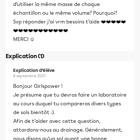
d’utiliser la même masse de chaque
échantillon ou le même volume? Pourquoi?
Svp réponder j’ai vrm besoins t’aide ❤️❤️❤️❤️❤️
❤️❤️❤️❤️❤️❤️❤️❤️❤️❤️❤️
MERCI ☺️
Explication (1)
Explication d’élève
8 septembre 2021
Bonjour Girlspower !
Je présume que tu devras faire un laboratoire
au cours duquel tu compareras divers types
de sols bientôt :).
Afin de t’aider avec cette question,
attardons-nous au drainage. Généralement,
nous disons qu’un sol ayant une bonne