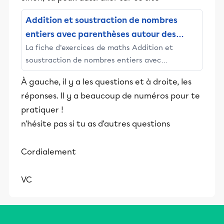
Addition et soustraction de nombres
entiers avec parenthèses autour des
La fiche d'exercices de maths Addition et
entiers négatifs seulement (-10 à 10) (45
soustraction de nombres entiers avec
par page) (A)
parenthèses autour des entiers négatifs
À gauche, il y a les questions et à droite, les
seulement (-10 à 10) (45 par page) (A) de la
réponses. Il y a beaucoup de numéros pour te
page dédiée aux Fiches d'Exercices sur les
pratiquer !
Nombres Entiers de MathsLibres.com.
n'hésite pas si tu as d'autres questions
Cordialement
VC