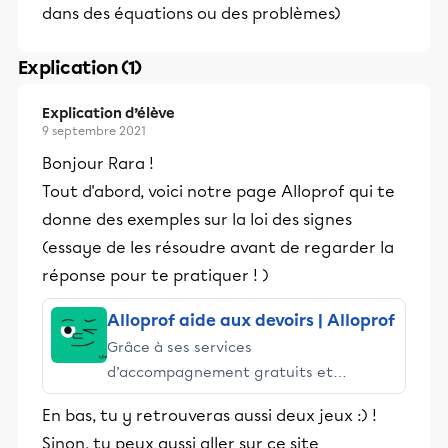
dans des équations ou des problèmes)
Explication (1)
Explication d’élève
9 septembre 2021
Bonjour Rara !
Tout d'abord, voici notre page Alloprof qui te
donne des exemples sur la loi des signes
(essaye de les résoudre avant de regarder la
réponse pour te pratiquer ! )
Alloprof aide aux devoirs | Alloprof
Grâce à ses services
d’accompagnement gratuits et
stimulants, Alloprof engage les élèves
En bas, tu y retrouveras aussi deux jeux :) !
et leurs parents dans la réussite
Sinon, tu peux aussi aller sur ce site
éducative.