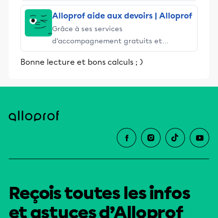
sa direction, son sens et sa longueur (ou
norme). Quand plusieurs vecteurs sont
Alloprof aide aux devoirs | Alloprof
combinés, ils forment entre eux des
Grâce à ses services
angles et les formules qui s'appliquent
d’accompagnement gratuits et
aux...
stimulants, Alloprof engage les élèves
Bonne lecture et bons calculs ; )
et leurs parents dans la réussite
éducative.
Reçois toutes les infos
et astuces d’Alloprof