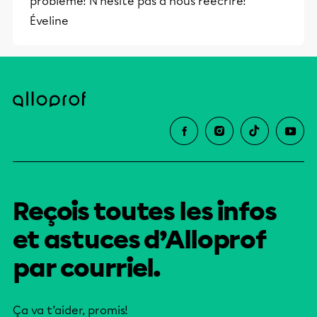
problème! N'hésite pas à nous réécrire!
Éveline
Reçois toutes les infos
et astuces d’Alloprof
par courriel.
Ça va t’aider, promis!